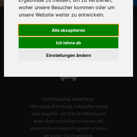
woher unsere Besucher kommen oder um
unsere Website weiter zu entwickeln.
Alle akzeptieren
AUTOPFLEGE
Ich lehne ab
Einstellungen ändern
Autoreinigung, Autopflege,
Fahrzeugaufbereitung, Autoaufbereitung
viele Begriffe - ein Ziel, Ihr Fahrzeug im
alten Glanz erstrahlen zu lassen. Mit
unserem Drei-Punkte Programm erzielen
wir immer Top Ergebnisse.